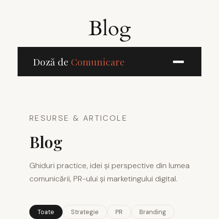
Skip
to
Blog
content
Doză de
Comunicare
RESURSE & ARTICOLE
Blog
Ghiduri practice, idei și perspective din lumea
comunicării, PR-ului și marketingului digital.
Toate
Strategie
PR
Branding