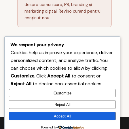
despre comunicare, PR, branding și
marketing digital. Revino curând pentru
conținut nou.
We respect your privacy
Cookies help us improve your experience, deliver
personalized content, and analyze traffic. You
Doză de
Comunicare
can choose which cookies to allow by clicking
Acasă
Dicționar
Blog
Despre
Customize
. Click
Accept All
to consent or
Reject All
to decline non-essential cookies.
© 2025 Doză de Comunicare. Toate drepturile
Customize
rezervate.
Dezvoltat de
George Hadâmbu
Reject All
Accept All
Powered by