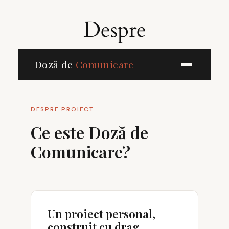
Skip
to
Despre
content
Doză de
Comunicare
DESPRE PROIECT
Ce este Doză de
Comunicare?
Un proiect personal,
construit cu drag